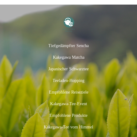
Tiefgedämpfter Sencha
Kakegawa Matcha
Japanischer Schwarztee
Teeladen-Hopping
Empfohlene Reiseziele
Kakegawa-Tee-Event
Empfohlene Produkte
Kakegawa-Tee vom Himmel