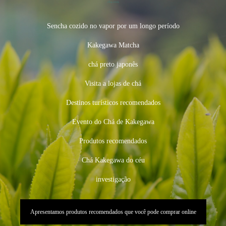
Sencha cozido no vapor por um longo período
Kakegawa Matcha
chá preto japonês
Visita a lojas de chá
Destinos turísticos recomendados
Evento do Chá de Kakegawa
Produtos recomendados
Chá Kakegawa do céu
investigação
Apresentamos produtos recomendados que você pode comprar online