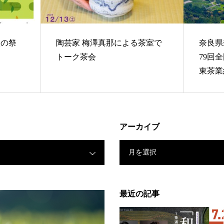
秋の祭
陶芸家 梅澤真那による茶室で
奈良県
トーク茶会
79回
東茶業
臣賞（
アーカイブ
月を選択
最近の記事