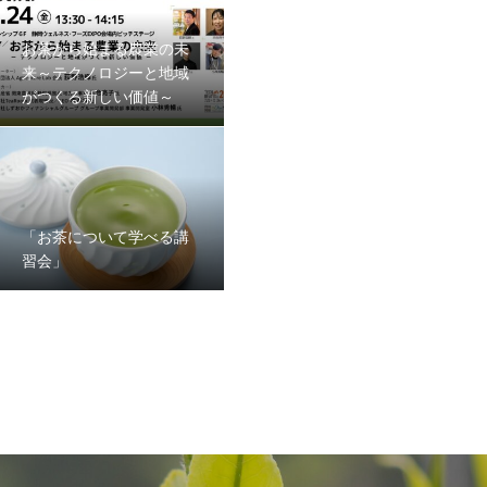
お茶から始まる農業の未
来～テクノロジーと地域
がつくる新しい価値～
「お茶について学べる講
習会」