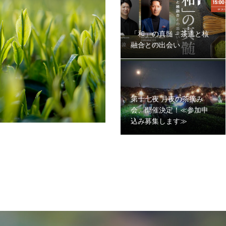
「和」の真髄 – 茶道と核
融合との出会い
第十七夜 月夜の茶摘み
会、開催決定！≪参加申
込み募集します≫