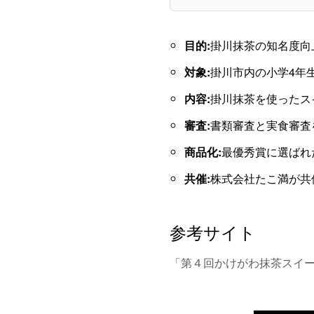
目的:
掛川抹茶の知名度向
対象:
掛川市内の小学4年
内容:
掛川抹茶を使ったス
審査:
書類審査と実食審査
商品化:
最優秀賞に選ばれ
共催:
株式会社たこ満が共
参考サイト
「第４回かけがわ抹茶スイ