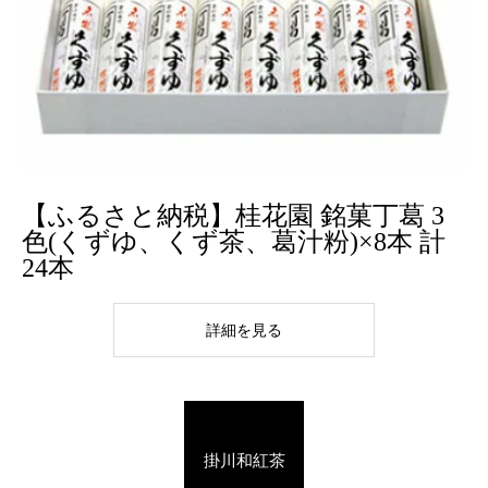
【ふるさと納税】桂花園 銘菓丁葛 3
色(くずゆ、くず茶、葛汁粉)×8本 計
24本
詳細を見る
掛川和紅茶