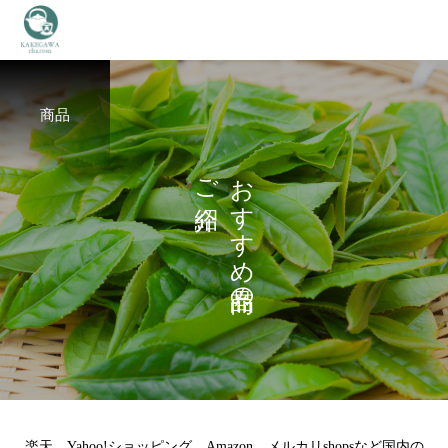
商品
ご
お
す
す
め
の
楽天、Yahoo!ショッピング、Amazon、メルカリshopsなど国内の