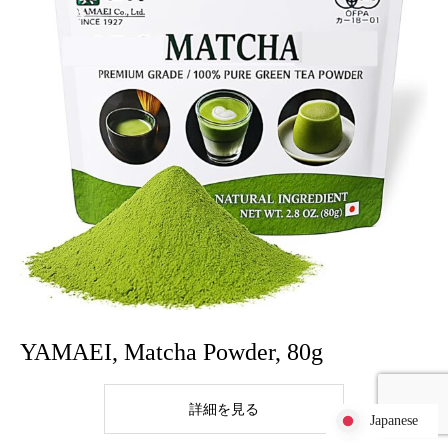
YAMAEI, Matcha Powder, 80g
詳細を見る
Japanese
Japanese