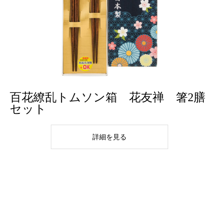
百花繚乱トムソン箱 花友禅 箸2膳
セット
詳細を見る