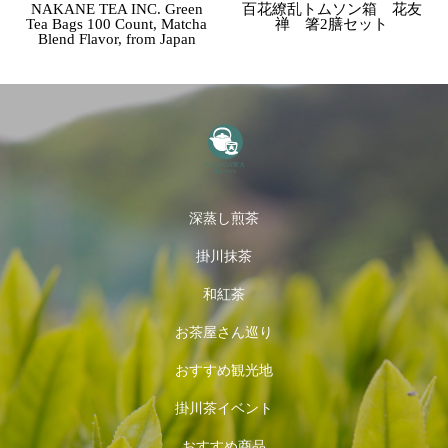
NAKANE TEA INC. Green
百花繚乱トムソン箱 花友
Tea Bags 100 Count, Matcha
禅 箸2膳セット
Blend Flavor, from Japan
深蒸し煎茶
掛川抹茶
和紅茶
お茶屋さん巡り
おすすめ観光地
掛川茶イベント
おすすめ商品