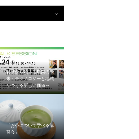
お茶から始まる農業の未
来～テクノロジーと地域
がつくる新しい価値～
「お茶について学べる講
習会」