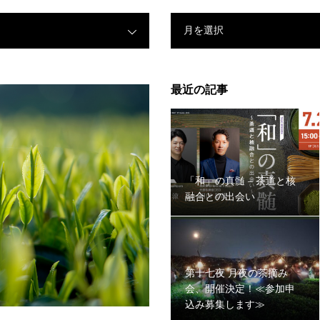
月を選択
最近の記事
「和」の真髄 – 茶道と核
融合との出会い
第十七夜 月夜の茶摘み
会、開催決定！≪参加申
込み募集します≫